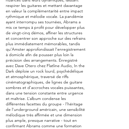
nuancés dans leurs dynamiques, laissant
respirer les guitares et mettant davantage
en valeur la complémentarité entre impact
rythmique et mélodie vocale. La pandémie
ayant interrompu ses tournées, Abrams a
mis ce temps à profit pour développer plus
de vingt-cinq démos, affiner les structures
et concentrer son approche sur des refrains
plus immédiatement mémorables, tandis
qu’Amster approfondissait l’enregistrement
à domicile afin de pousser plus loin la
précision des arrangements. Enregistré
avec Dave Otero chez Flatline Audio, In the
Dark déploie un rock lourd, psychédélique
et atmosphérique, traversé de riffs
cinématographiques, de lignes de guitare
sombres et d’accroches vocales puissantes,
dans une tension constante entre urgence
et maîtrise. L’album condense les
différentes facettes du groupe - l’héritage
de l’underground américain, une sensibilité
mélodique très affirmée et une dimension
plus ample, presque narrative - tout en
confirmant Abrams comme une formation