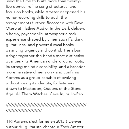
used the time to build more than twenty-
five demos, refine song structures, and
focus on hooks, while Amster deepened his
home-recording skills to push the
arrangements further. Recorded with Dave
Otero at Flatline Audio, In the Dark delivers
a heavy, psychedelic, atmospheric rock
experience shaped by cinematic riffs, dark
guitar lines, and powerful vocal hooks,
balancing urgency and control. The album
brings together the band’s most distinctive
qualities - its American underground roots,
its strong melodic sensibility, and a broader,
more narrative dimension - and confirms
Abrams as a group capable of evolving
without losing its identity, for listeners
drawn to Mastodon, Queens of the Stone
Age, All Them Witches, Cave In, or Lo-Pan.
////////////////////////////////////////////////////////
/////////////////////////
[FR] Abrams s’est formé en 2013 à Denver
autour du guitariste-chanteur Zach Amster