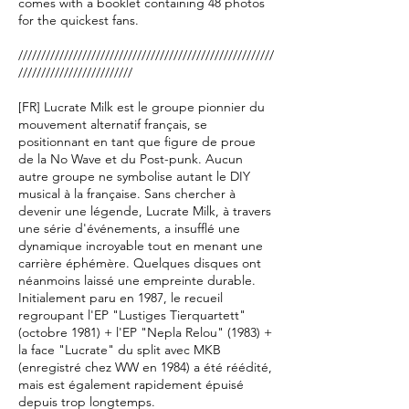
comes with a booklet containing 48 photos
for the quickest fans.
////////////////////////////////////////////////////////
/////////////////////////
[FR]
Lucrate Milk est le groupe pionnier du
mouvement alternatif français, se
positionnant en tant que figure de proue
de la No Wave et du Post-punk. Aucun
autre groupe ne symbolise autant le DIY
musical à la française. Sans chercher à
devenir une légende, Lucrate Milk, à travers
une série d'événements, a insufflé une
dynamique incroyable tout en menant une
carrière éphémère. Quelques disques ont
néanmoins laissé une empreinte durable.
Initialement paru en 1987, le recueil
regroupant l'EP "Lustiges Tierquartett"
(octobre 1981) + l'EP "Nepla Relou" (1983) +
la face "Lucrate" du split avec MKB
(enregistré chez WW en 1984) a été réédité,
mais est également rapidement épuisé
depuis trop longtemps.