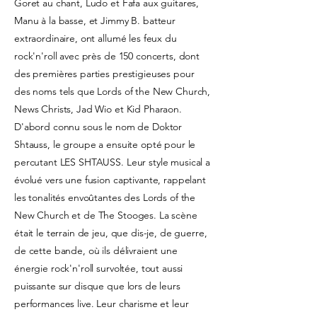
Goret au chant, Ludo et Fafa aux guitares,
Manu à la basse, et Jimmy B. batteur
extraordinaire, ont allumé les feux du
rock'n'roll avec près de 150 concerts, dont
des premières parties prestigieuses pour
des noms tels que Lords of the New Church,
News Christs, Jad Wio et Kid Pharaon.
D'abord connu sous le nom de Doktor
Shtauss, le groupe a ensuite opté pour le
percutant LES SHTAUSS. Leur style musical a
évolué vers une fusion captivante, rappelant
les tonalités envoûtantes des Lords of the
New Church et de The Stooges. La scène
était le terrain de jeu, que dis-je, de guerre,
de cette bande, où ils délivraient une
énergie rock'n'roll survoltée, tout aussi
puissante sur disque que lors de leurs
performances live. Leur charisme et leur