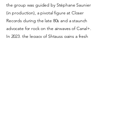
the group was guided by Stéphane Saunier
(in production), a pivotal figure at Closer
Records during the late 80s and a staunch
advocate for rock on the airwaves of Canal+.
In 2023, the legacy of Shtauss gains a fresh
breath with the comprehensive reissue of
their discography under Atypeek Music,
benefiting from a remastering by Yaref Ben
Hazim. This reissue rekindles the flame of
rock'n'roll, providing an unprecedented
opportunity to dive into the raw and timeless
energy of this group that managed to leave a
mark on history.