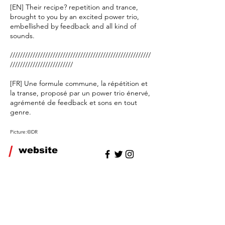
[EN] Their recipe? repetition and trance,
brought to you by an excited power trio,
embellished by feedback and all kind of
sounds.
////////////////////////////////////////////////////////
/////////////////////////
[FR] Une formule commune, la répétition et
la transe, proposé par un power trio énervé,
agrémenté de feedback et sons en tout
genre.
Picture:©DR
/
website