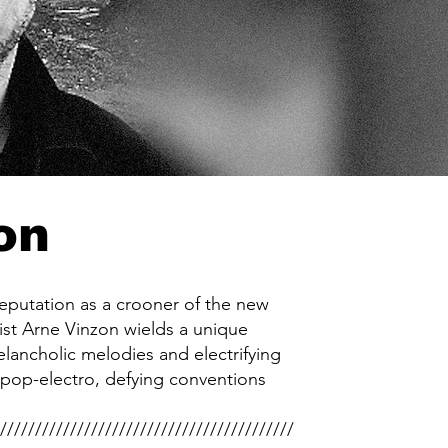
on
eputation as a crooner of the new
st Arne Vinzon wields a unique
ancholic melodies and electrifying
 pop-electro, defying conventions
//////////////////////////////////////////