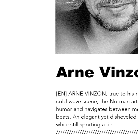
Arne Vinz
[EN] ARNE VINZON, true to his r
cold-wave scene, the Norman arti
humor and navigates between mel
beats. An elegant yet disheveled
while still sporting a tie.
//////////////////////////////////////