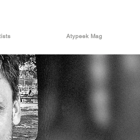
tists
Atypeek Mag