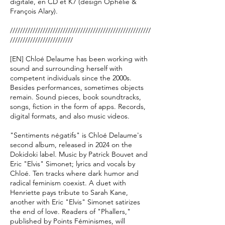
digitale, en CD et K7 (design Ophélie &
François Alary).
////////////////////////////////////////////////////////
/////////////////////////
[EN]
Chloé Delaume has been working with
sound and surrounding herself with
competent individuals since the 2000s.
Besides performances, sometimes objects
remain. Sound pieces, book soundtracks,
songs, fiction in the form of apps. Records,
digital formats, and also music videos.
"Sentiments négatifs" is Chloé Delaume's
second album, released in 2024 on the
Dokidoki label. Music by Patrick Bouvet and
Eric "Elvis" Simonet; lyrics and vocals by
Chloé. Ten tracks where dark humor and
radical feminism coexist. A duet with
Henriette pays tribute to Sarah Kane,
another with Eric "Elvis" Simonet satirizes
the end of love. Readers of "Phallers,"
published by Points Féminismes, will