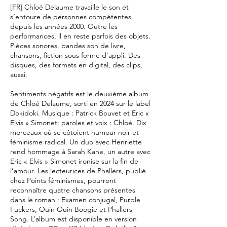
[FR] Chloé Delaume travaille le son et
s’entoure de personnes compétentes
depuis les années 2000. Outre les
performances, il en reste parfois des objets.
Pièces sonores, bandes son de livre,
chansons, fiction sous forme d’appli. Des
disques, des formats en digital, des clips,
aussi.
Sentiments négatifs est le deuxième album
de Chloé Delaume, sorti en 2024 sur le label
Dokidoki. Musique : Patrick Bouvet et Eric «
Elvis » Simonet; paroles et voix : Chloé. Dix
morceaux où se côtoient humour noir et
féminisme radical. Un duo avec Henriette
rend hommage à Sarah Kane, un autre avec
Eric « Elvis » Simonet ironise sur la fin de
l’amour. Les lecteurices de Phallers, publié
chez Points féminismes, pourront
reconnaître quatre chansons présentes
dans le roman : Examen conjugal, Purple
Fuckers, Ouin Ouin Boogie et Phallers
Song. L’album est disponible en version